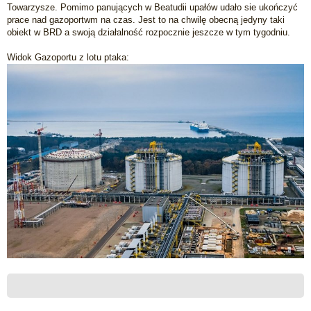
Towarzysze. Pomimo panujących w Beatudii upałów udało sie ukończyć
s
prace nad gazoportwm na czas. Jest to na chwilę obecną jedyny taki
t
obiekt w BRD a swoją działalność rozpocznie jeszcze w tym tygodniu.
Widok Gazoportu z lotu ptaka: