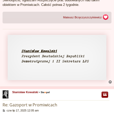
Świnoujściu, ogłaszam Rozpoczęcie prac budowlanych nad takim
t
obiektem w Promiwicach. Całość potrwa 2 tygodnie.
Mateusz Brzęczyszczykiewicz
Stanisław Kowalski
Prezydent Beatudzkiej Republiki
Demokratycznej i II Sekretarz LPS
Stanisław Kowalski
•
Ste
m
pel
r
Re: Gazoport w Promiwicach
P
czw lip 17, 2025 12:05 am
o