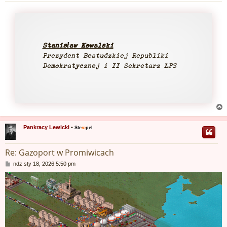
Stanisław Kowalski
Prezydent Beatudzkiej Republiki
Demokratycznej i II Sekretarz LPS
Pankracy Lewicki
•
Ste
m
pel
r
Re: Gazoport w Promiwicach
P
ndz sty 18, 2026 5:50 pm
o
s
t