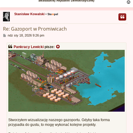
Beatudzkiej Republiki Demokratycznej
Stanisław Kowalski
•
Ste
m
pel
r
Re: Gazoport w Promiwicach
P
ndz sty 18, 2026 9:26 pm
o
s
Pankracy Lewicki
pisze:
t
Stworzyłem wizualizację naszego gazoportu. Gdyby taka forma
przypadła do gustu, to mogę wykonać kolejne projekty.