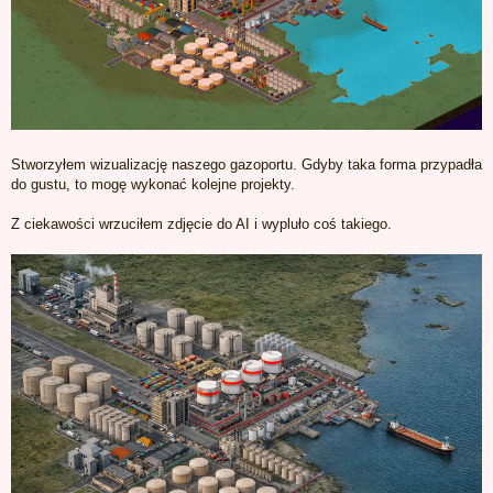
Stworzyłem wizualizację naszego gazoportu. Gdyby taka forma przypadła
do gustu, to mogę wykonać kolejne projekty.
Z ciekawości wrzuciłem zdjęcie do AI i wypluło coś takiego.