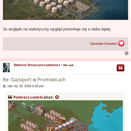
Ze względu na realistyczny wygląd prezentuje się o niebo lepiej.
Stanisław Kowalski
Mateusz Brzęczyszczykiewicz
•
Ste
m
pel
r
Re: Gazoport w Promiwicach
P
ndz sty 18, 2026 6:26 pm
o
s
Pankracy Lewicki
pisze:
t