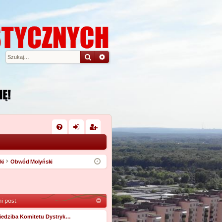
Szukaj
Wyszukiwanie zaawansowane
W
FA
al
ar
Q
og
ej
ki
Obwód Molyński
uj
es
si
tru
i post
ę
j
si
iedziba Komitetu Dystryk…