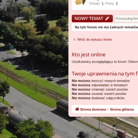
Tematy
:
1
,
Posty
:
2
NOWY TEMAT
Na tym forum nie ma żadnych tematów
Wróć do wykazu forów
Kto jest online
Użytkownicy przeglądający to forum: Obecn
Twoje uprawnienia na tym 
Nie możesz
tworzyć nowych tematów
Nie możesz
odpowiadać w tematach
Nie możesz
zmieniać swoich postów
Nie możesz
usuwać swoich postów
Nie możesz
dodawać załączników
Strona domowa
Strona główna