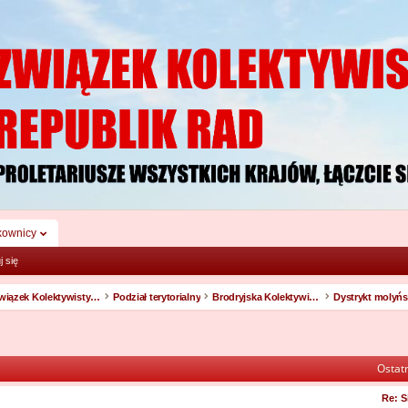
kownicy
j się
Związek Kolektywistycznych Republik Rad
Podział terytorialny
Brodryjska Kolektywistyczna Republika Rad
Dystrykt molyńs
Ostatn
Re: S