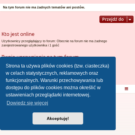
Na tym forum nie ma żadnych tematów ani postów.
Przejdź do
Kto jest online
Użytkownicy przeglądający to forum: Obecnie na forum nie ma żadnego
zarejestrowanego użytkownika i 1 gość
Twoje uprawnienia na tym forum
Nie możesz
tworzyć nowych tematów
Strona ta używa plików cookies (tzw. ciasteczka)
Nie możesz
odpowiadać w tematach
w celach statystycznych, reklamowych oraz
Nie możesz
zmieniać swoich postów
Nie możesz
usuwać swoich postów
funkcjonalnych. Warunki przechowywania lub
Nie możesz
dodawać załączników
dostępu do plików cookies można określić w
Strona domowa
Strona główna
ustawieniach przeglądarki internetowej.
Dowiedz się więcej
Akceptuję!