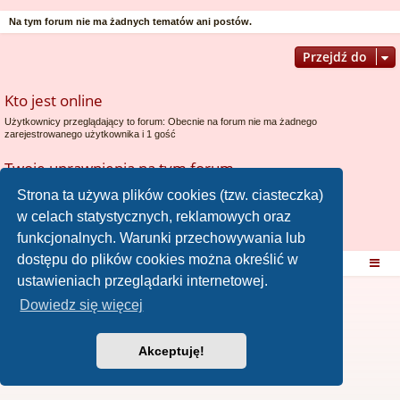
Na tym forum nie ma żadnych tematów ani postów.
Przejdź do
Kto jest online
Użytkownicy przeglądający to forum: Obecnie na forum nie ma żadnego
zarejestrowanego użytkownika i 1 gość
Twoje uprawnienia na tym forum
Nie możesz
tworzyć nowych tematów
Strona ta używa plików cookies (tzw. ciasteczka)
Nie możesz
odpowiadać w tematach
w celach statystycznych, reklamowych oraz
Nie możesz
zmieniać swoich postów
Nie możesz
usuwać swoich postów
funkcjonalnych. Warunki przechowywania lub
Nie możesz
dodawać załączników
dostępu do plików cookies można określić w
Strona domowa
Strona główna
ustawieniach przeglądarki internetowej.
Dowiedz się więcej
Akceptuję!