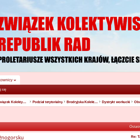
kownicy
j się
Związek Kolektywistycznych Republik Rad
Podział terytorialny
Brodryjska Kolektywistyczna Republika Rad
Dystrykt workucki
Ostatn
eżnogorsku
Re: T