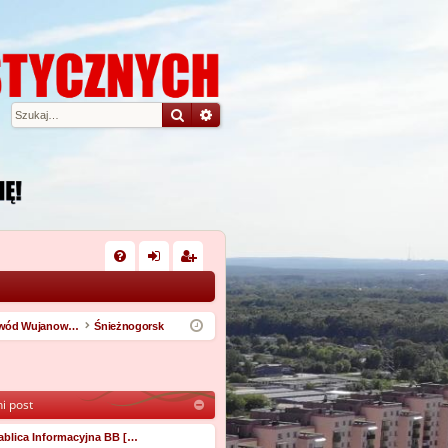
Szukaj
Wyszukiwanie zaawansowane
W
FA
al
ar
Q
og
ej
Obwód Wujanowski
Śnieżnogorsk
uj
es
si
tru
i post
ę
j
si
ablica Informacyjna BB […