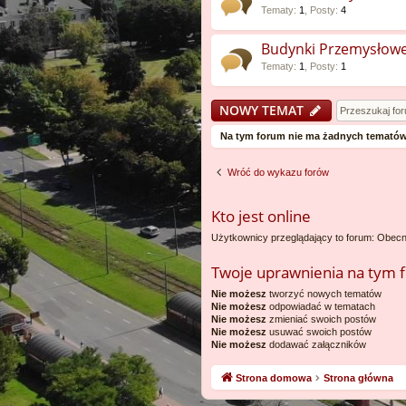
Tematy
:
1
,
Posty
:
4
Budynki Przemysłow
Tematy
:
1
,
Posty
:
1
NOWY TEMAT
Na tym forum nie ma żadnych tematów
Wróć do wykazu forów
Kto jest online
Użytkownicy przeglądający to forum: Obecn
Twoje uprawnienia na tym 
Nie możesz
tworzyć nowych tematów
Nie możesz
odpowiadać w tematach
Nie możesz
zmieniać swoich postów
Nie możesz
usuwać swoich postów
Nie możesz
dodawać załączników
Strona domowa
Strona główna