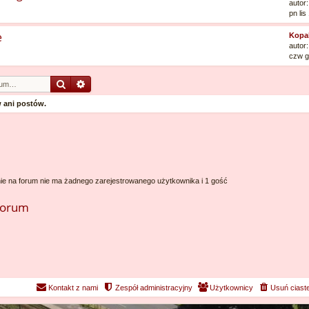
autor
pn li
e
Kopal
autor
czw g
Szukaj
Wyszukiwanie zaawansowane
 ani postów.
ie na forum nie ma żadnego zarejestrowanego użytkownika i 1 gość
forum
Kontakt z nami
Zespół administracyjny
Użytkownicy
Usuń ciast