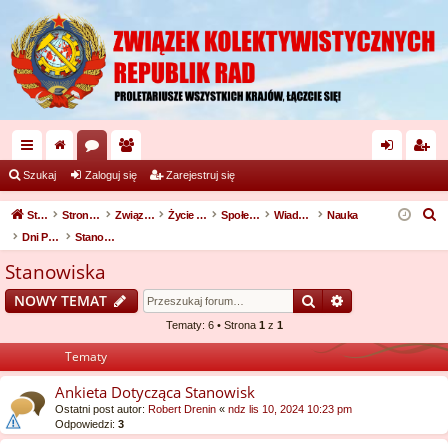
ię
or
ży
al
ar
Szukaj
Zaloguj się
Zarejestruj się
ce
a
tk
og
ej
S
Strona domowa
Strona główna
Związek Kolektywistycznych Republik Rad
Życie w kraju
Społeczeństwo
Wiadomości z kraju
Nauka
j
o
uj
es
z
Dni Postępu 2024
Stanowiska
u
…
w
si
tru
Stanowiska
k
ni
ę
j
Szukaj
Wyszukiwanie
NOWY TEMAT
a
cy
si
j
Tematy: 6 • Strona
1
z
1
ę
Tematy
Ankieta Dotycząca Stanowisk
Ostatni post autor:
Robert Drenin
«
ndz lis 10, 2024 10:23 pm
Odpowiedzi:
3