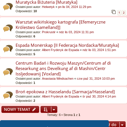
Muratycka Biżuteria [Muratyka]
Ostatni post autor:
Helwetyk
«
pn lis 04, 2024 11:29 pm
Odpowiedzi:
10
1
2
Warsztat wikińskiego kartografa [Efemeryczne
Królestwo Gamelland]]
Ostatni post autor:
Prokrustir
«
ndz lis 03, 2024 11:31 pm
Odpowiedzi:
6
Espada Monërskap [II Federacja Nordacka/Muratyka]
Ostatni post autor:
Albert Fryderyk de Espada
«
ndz lis 03, 2024 1:51 pm
Odpowiedzi:
5
Centrum Badań i Rozwoju Maszyn/Centrum af di
Researkung ans Develkung af di Mashin/Centr
Issljedowanij [Voxland]
Ostatni post autor:
Anastasia Windsachen
«
czw paź 31, 2024 10:03 pm
Odpowiedzi:
1
Broń epokowa z Hasselandu [Sarmacja/Hasseland]
Ostatni post autor:
Albert Fryderyk de Espada
«
śr paź 30, 2024 4:14 pm
Odpowiedzi:
2
NOWY TEMAT
Tematy: 6 • Strona
1
z
1
Przejdź do