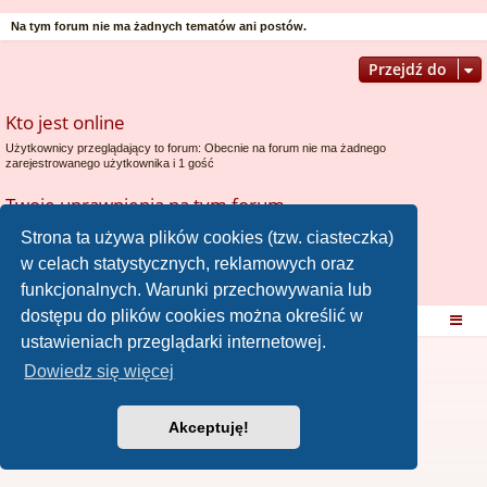
Na tym forum nie ma żadnych tematów ani postów.
Przejdź do
Kto jest online
Użytkownicy przeglądający to forum: Obecnie na forum nie ma żadnego
zarejestrowanego użytkownika i 1 gość
Twoje uprawnienia na tym forum
Nie możesz
tworzyć nowych tematów
Strona ta używa plików cookies (tzw. ciasteczka)
Nie możesz
odpowiadać w tematach
w celach statystycznych, reklamowych oraz
Nie możesz
zmieniać swoich postów
Nie możesz
usuwać swoich postów
funkcjonalnych. Warunki przechowywania lub
Nie możesz
dodawać załączników
dostępu do plików cookies można określić w
Strona domowa
Strona główna
ustawieniach przeglądarki internetowej.
Dowiedz się więcej
Akceptuję!