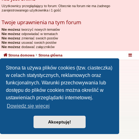
Użytkownicy przeglądający to forum: Obecnie na forum nie ma żadnego
zarejestrowanego użytkownika i 1 gość
Twoje uprawnienia na tym forum
Nie możesz
tworzyć nowych tematów
Nie możesz
odpowiadać w tematach
Nie możesz
zmieniać swoich postów
Nie możesz
usuwać swoich postów
Nie możesz
dodawać załączników
Strona domowa
Strona główna
Strona ta używa plików cookies (tzw. ciasteczka)
w celach statystycznych, reklamowych oraz
funkcjonalnych. Warunki przechowywania lub
dostępu do plików cookies można określić w
ustawieniach przeglądarki internetowej.
Dowiedz się więcej
Akceptuję!