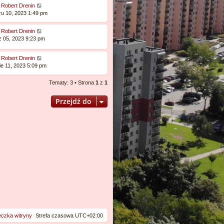
:
Robert Drenin
ę
ru 10, 2023 1:49 pm
:
Robert Drenin
z 05, 2023 9:23 pm
:
Robert Drenin
ie 11, 2023 5:09 pm
Tematy: 3 • Strona
1
z
1
Przejdź do
eczka witryny
Strefa czasowa
UTC+02:00