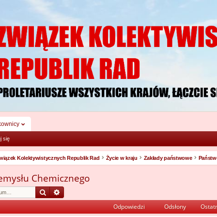
kownicy
j się
wiązek Kolektywistycznych Republik Rad
Życie w kraju
Zakłady państwowe
zemysłu Chemicznego
Szukaj
Wyszukiwanie zaawansowane
Odpowiedzi
Odsłony
Ostatn