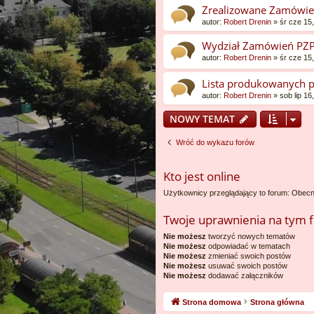
Zrealizowane Zamówie
autor:
Robert Drenin
»
śr cze 15
Wydział Zamówień PZ
autor:
Robert Drenin
»
śr cze 15
Lista produkowanych 
autor:
Robert Drenin
»
sob lip 1
NOWY TEMAT
Wróć do wykazu forów
Kto jest online
Użytkownicy przeglądający to forum: Obecn
Twoje uprawnienia na tym 
Nie możesz
tworzyć nowych tematów
Nie możesz
odpowiadać w tematach
Nie możesz
zmieniać swoich postów
Nie możesz
usuwać swoich postów
Nie możesz
dodawać załączników
Strona domowa
Strona główna