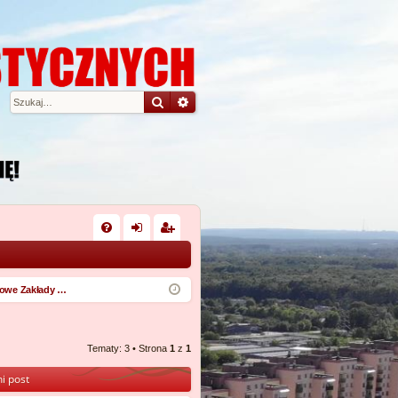
Szukaj
Wyszukiwanie zaawansowane
W
FA
al
ar
Q
og
ej
Państwowe Zakłady Przemysłu Chemicznego
uj
es
si
tru
Tematy: 3 • Strona
1
z
1
ę
j
i post
si