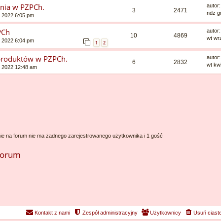
nia w PZPCh.
autor
3
2471
ndz g
, 2022 6:05 pm
PCh
autor
10
4869
wt wr
, 2022 6:04 pm
1
2
produktów w PZPCh.
autor
6
2832
wt kw
6, 2022 12:48 am
ie na forum nie ma żadnego zarejestrowanego użytkownika i 1 gość
forum
Kontakt z nami
Zespół administracyjny
Użytkownicy
Usuń ciast