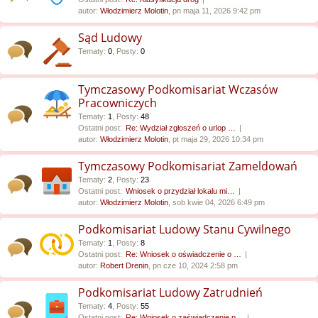
autor:
Włodzimierz Molotin
, pn maja 11, 2026 9:42 pm
Sąd Ludowy
Tematy
:
0
,
Posty
:
0
Tymczasowy Podkomisariat Wczasów
Pracowniczych
Tematy
:
1
,
Posty
:
48
Ostatni post:
Re: Wydział zgłoszeń o urlop …
autor:
Włodzimierz Molotin
, pt maja 29, 2026 10:34 pm
Tymczasowy Podkomisariat Zameldowań
Tematy
:
2
,
Posty
:
23
Ostatni post:
Wniosek o przydział lokalu mi…
autor:
Włodzimierz Molotin
, sob kwie 04, 2026 6:49 pm
Podkomisariat Ludowy Stanu Cywilnego
Tematy
:
1
,
Posty
:
8
Ostatni post:
Re: Wniosek o oświadczenie o …
autor:
Robert Drenin
, pn cze 10, 2024 2:58 pm
Podkomisariat Ludowy Zatrudnień
Tematy
:
4
,
Posty
:
55
Ostatni post:
Re: Wniosek o zaświadczenie p…