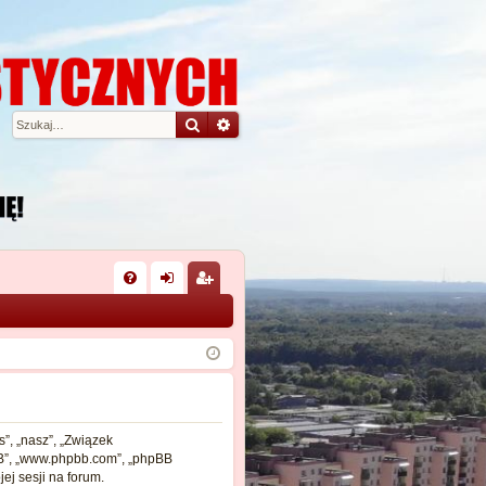
Szukaj
Wyszukiwanie zaawansowane
W
FA
al
ar
Q
og
ej
uj
es
si
tru
ę
j
”, „nasz”, „Związek
pBB”, „www.phpbb.com”, „phpBB
si
ej sesji na forum.