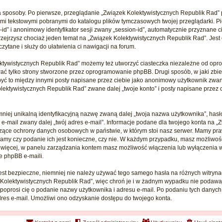
a sposoby. Po pierwsze, przeglądanie „Związek Kolektywistycznych Republik Rad”
ikami tekstowymi pobranymi do katalogu plików tymczasowych twojej przeglądarki. 
-id” i anonimowy identyfikator sesji zwany „session-id”, automatycznie przyznane c
rzejrzysz chociaż jeden temat na „Związek Kolektywistycznych Republik Rad”. Jest
czytane i służy do ułatwienia ci nawigacji na forum.
ktywistycznych Republik Rad” możemy też utworzyć ciasteczka niezależne od opr
ć tylko strony stworzone przez oprogramowanie phpBB. Drugi sposób, w jaki zbier
być to między innymi posty napisane przez ciebie jako anonimowy użytkownik zwan
ektywistycznych Republik Rad” zwane dalej „twoje konto” i posty napisane przez ci
mniej unikalną identyfikacyjną nazwę zwaną dalej „twoja nazwa użytkownika”, ha
s e-mail zwany dalej „twój adres e-mail”. Informacje podane dla twojego konta na 
czące ochrony danych osobowych w państwie, w którym stoi nasz serwer. Mamy 
ustalamy czy podanie ich jest konieczne, czy nie. W każdym przypadku, masz możliwo
o więcej, w panelu zarządzania kontem masz możliwość włączenia lub wyłączenia w
 phpBB e-maili.
jest bezpieczne, niemniej nie należy używać tego samego hasła na różnych witryna
 Kolektywistycznych Republik Rad”, więc chroń je i w żadnym wypadku nie podaw
a poprosi cię o podanie nazwy użytkownika i adresu e-mail. Po podaniu tych dan
dres e-mail. Umożliwi ono odzyskanie dostępu do twojego konta.