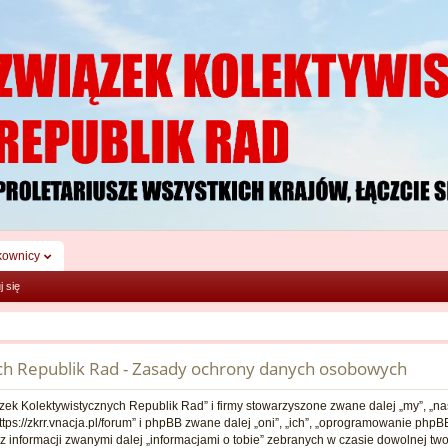
kownicy
j się
ch Republik Rad - Zasady ochrony danych osobowych
ązek Kolektywistycznych Republik Rad” i firmy stowarzyszone zwane dalej „my”, „nas
ttps://zkrr.vnacja.pl/forum” i phpBB zwane dalej „oni”, „ich”, „oprogramowanie ph
 z informacji zwanymi dalej „informacjami o tobie” zebranych w czasie dowolnej twoj