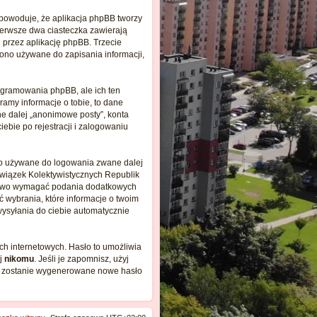
ę
 powoduje, że aplikacja phpBB tworzy
Pierwsze dwa ciasteczka zawierają
i przez aplikację phpBB. Trzecie
 ono używane do zapisania informacji,
ogramowania phpBB, ale ich ten
amy informacje o tobie, to dane
e dalej „anonimowe posty”, konta
ebie po rejestracji i zalogowaniu
sło używane do logowania zwane dalej
„Związek Kolektywistycznych Republik
prawo wymagać podania dodatkowych
ść wybrania, które informacje o twoim
ysyłania do ciebie automatycznie
ch internetowych. Hasło to umożliwia
aj
nikomu
. Jeśli je zapomnisz, użyj
ych zostanie wygenerowane nowe hasło