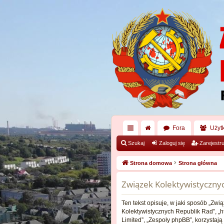
Fora
Użyt
ię
Szukaj
Zaloguj się
Zarejestru
ce
Strona domowa
Strona główna
j
Związek Kolektywistyczny
…
Ten tekst opisuje, w jaki sposób „Zwi
Kolektywistycznych Republik Rad”, „h
Limited”, „Zespoły phpBB”, korzystają