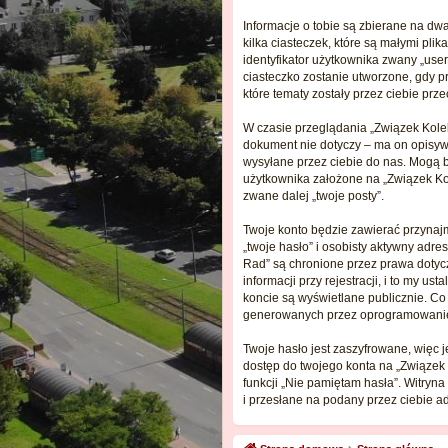
Informacje o tobie są zbierane na dw
kilka ciasteczek, które są małymi pl
identyfikator użytkownika zwany „user
ciasteczko zostanie utworzone, gdy p
które tematy zostały przez ciebie prze
W czasie przeglądania „Związek Kole
dokument nie dotyczy – ma on opisywa
wysyłane przez ciebie do nas. Mogą 
użytkownika założone na „Związek Kol
zwane dalej „twoje posty”.
Twoje konto będzie zawierać przynaj
„twoje hasło” i osobisty aktywny adre
Rad” są chronione przez prawa doty
informacji przy rejestracji, i to my 
koncie są wyświetlane publicznie. C
generowanych przez oprogramowanie
Twoje hasło jest zaszyfrowane, więc 
dostęp do twojego konta na „Związek
funkcji „Nie pamiętam hasła”. Witryn
i przesłane na podany przez ciebie a