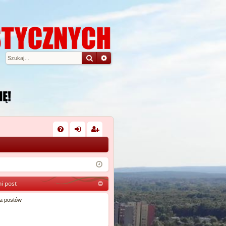
Szukaj
Wyszukiwanie zaawansowane
W
FA
al
ar
Q
og
ej
uj
es
i post
si
tru
a postów
ę
j
si