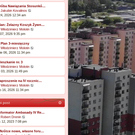
ę
Próba Nawiązania Stosunkó…
W
:
Jakubin Kovalinov
y
 24, 2026 12:34 am
ś
w
Plan: Żelazny Koszyk Żywn…
i
W
:
Włodzimierz Molotin
e
y
e 07, 2026 9:35 pm
t
ś
l
w
 Plan 3-miesięczny
n
i
W
:
Włodzimierz Molotin
a
e
y
ie 06, 2026 11:34 pm
j
t
ś
n
l
w
ieszkanie nr. 3
o
n
i
W
:
Włodzimierz Molotin
w
a
e
y
e 03, 2026 11:49 pm
s
j
t
ś
z
n
l
w
aproszenie na IV rocznic…
y
o
n
i
W
:
Włodzimierz Molotin
p
w
a
e
y
ip 16, 2026 11:34 pm
o
s
j
t
ś
s
z
n
l
w
t
y
i post
o
n
i
p
w
a
e
o
s
j
t
Informator Ambasady IV Re…
s
z
n
W
l
:
Robert Drenin
t
y
o
y
n
is 12, 2023 7:08 pm
p
w
ś
a
o
s
w
j
Wkrótce nowe, własne foru…
s
z
i
n