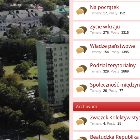
Na początek
Tematy
:
17
,
Posty
:
152
Życie w kraju
Tematy
:
276
,
Posty
:
3315
Władze państwowe
Tematy
:
154
,
Posty
:
1395
Podział terytorialny
Tematy
:
329
,
Posty
:
2669
Społeczność między
Tematy
:
26
,
Posty
:
77
Archiwum
Związek Kolektywisty
Tematy
:
4
,
Posty
:
28
Beatudzka Republik