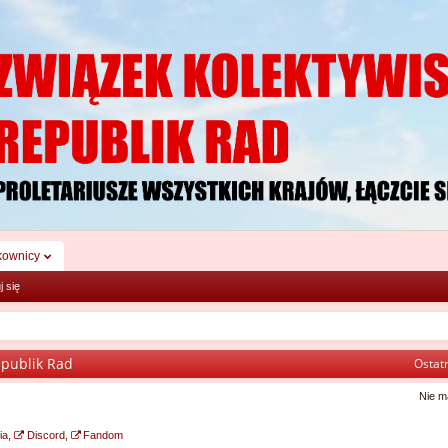
kownicy
j się
epublik Rad
Ostatn
Nie m
ia
,
Discord
,
Fandom