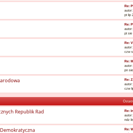
Re: 
autor
pt lip
Re: 
autor
pt si
Re: V
autor
czw s
Re: M
autor
pn si
narodowa
Re: Z
autor
czw l
Ostatn
cznych Republik Rad
Re: 
autor
ndz l
a Demokratyczna
Re: 