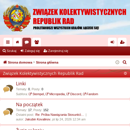
ię
or
ży
al
ar
Szukaj
Zaloguj się
Zarejestruj się
ce
a
tk
og
ej
S
Strona domowa
Strona główna
j
o
uj
es
z
Związek Kolektywistycznych Republik Rad
u
…
w
si
tru
k
Linki
ni
ę
j
a
Tematy
:
0
,
Posty
:
0
Subfora:
Stempel
cy
,
Micropedia
,
Discord
,
Fandom
si
j
ę
Na początek
Tematy
:
17
,
Posty
:
152
Ostatni post:
Re: Próba Nawiązania Stosunkó…
autor:
Jakubin Kovalinov
, pt lip 24, 2026 12:34 am