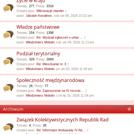
Życie w kraju
Tematy
:
277
,
Posty
:
3316
Ostatni post:
Mikronacje slander
autor:
Jakubin Kovalinov
, sob sie 08, 2026 10:22 pm
Władze państwowe
Tematy
:
154
,
Posty
:
1398
Ostatni post:
Re: Wydział zgłoszeń o urlop …
autor:
Włodzimierz Molotin
, ndz sie 09, 2026 11:13 pm
Podział terytorialny
Tematy
:
329
,
Posty
:
2669
Ostatni post:
Re: Mieszkanie nr. 3
autor:
Włodzimierz Molotin
, pn sie 03, 2026 11:49 pm
Społeczność międzynarodowa
Tematy
:
26
,
Posty
:
77
Ostatni post:
Re: Zaproszenie na IV rocznic…
autor:
Włodzimierz Molotin
, czw lip 16, 2026 11:34 pm
Archiwum
Związek Kolektywistycznych Republik Rad
Tematy
:
4
,
Posty
:
28
Ostatni post:
Re: Informator Ambasady IV Re…